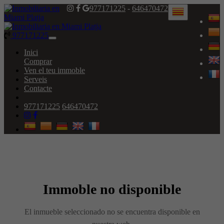
977171225
-
646470472
977171225
Toggle
navigation
Inici
Comprar
Ven el teu immoble
Serveis
Contacte
977171225
646470472
Immoble no disponible
El inmueble seleccionado no se encuentra disponible en