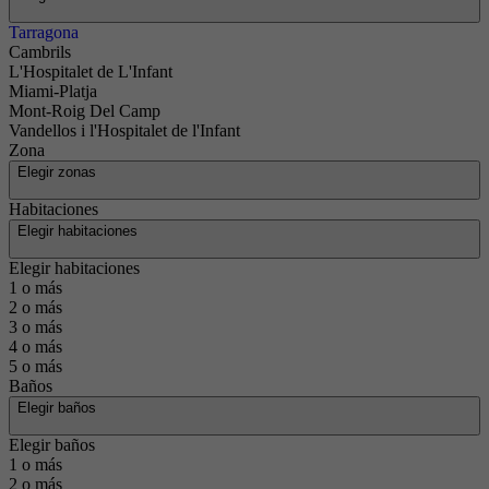
Tarragona
Ofrecemos
Cambrils
L'Hospitalet de L'Infant
la
Miami-Platja
propiedad
Mont-Roig Del Camp
que estás
Vandellos i l'Hospitalet de l'Infant
buscando
Zona
Elegir zonas
Habitaciones
Elegir habitaciones
Elegir habitaciones
1 o más
2 o más
3 o más
4 o más
5 o más
Baños
Elegir baños
Elegir baños
1 o más
2 o más