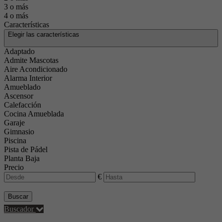
3 o más
4 o más
Características
Elegir las características
Adaptado
Admite Mascotas
Aire Acondicionado
Alarma Interior
Amueblado
Ascensor
Calefacción
Cocina Amueblada
Garaje
Gimnasio
Piscina
Pista de Pádel
Planta Baja
Precio
€
Buscar
Buscador