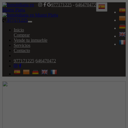
977171225
-
646470472
977171225
Toggle
navigation
Inicio
Comprar
Vende tu inmueble
Servicios
Contacto
977171225
646470472