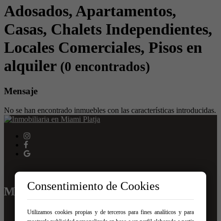
Adosados, Apartamentos,
Casas, Chalets Independientes,
Locales Comerciales, Pisos en
alquiler
(0 encontrados)
Mensaje
No se han encontrado inmuebles con las características introducidas.
Consentimiento de Cookies
MENÚ
Inicio
Utilizamos cookies propias y de terceros para fines analíticos y para
Comprar